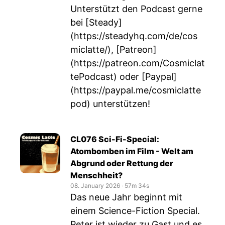
Unterstützt den Podcast gerne
bei [Steady]
(
https://steadyhq.com/de/cos
miclatte/
), [Patreon]
(
https://patreon.com/Cosmiclat
tePodcast
) oder [Paypal]
(
https://paypal.me/cosmiclatte
pod
) unterstützen!
CL076 Sci-Fi-Special:
Atombomben im Film - Welt am
Abgrund oder Rettung der
Menschheit?
08. January 2026
‧
57m 34s
Das neue Jahr beginnt mit
einem Science-Fiction Special.
Peter ist wieder zu Gast und es