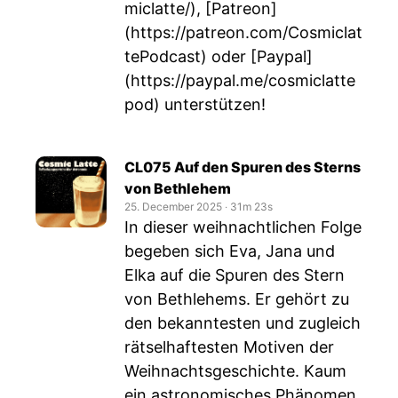
miclatte/
), [Patreon]
(
https://patreon.com/Cosmiclat
tePodcast
) oder [Paypal]
(
https://paypal.me/cosmiclatte
pod
) unterstützen!
CL075 Auf den Spuren des Sterns
von Bethlehem
25. December 2025
‧
31m 23s
In dieser weihnachtlichen Folge
begeben sich Eva, Jana und
Elka auf die Spuren des Stern
von Bethlehems. Er gehört zu
den bekanntesten und zugleich
rätselhaftesten Motiven der
Weihnachtsgeschichte. Kaum
ein astronomisches Phänomen