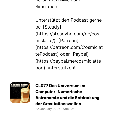
Simulation.
.
Unterstützt den Podcast gerne
bei [Steady]
(
https://steadyhq.com/de/cos
miclatte/
), [Patreon]
(
https://patreon.com/Cosmiclat
tePodcast
) oder [Paypal]
(
https://paypal.me/cosmiclatte
pod
) unterstützen!
CL077 Das Universum im
Computer: Numerische
Astronomie und die Entdeckung
der Gravitationswellen
22. January 2026
‧
53m 19s